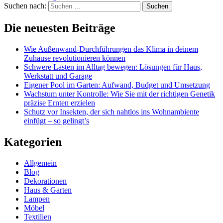
Suchen nach:
Die neuesten Beiträge
Wie Außenwand-Durchführungen das Klima in deinem
Zuhause revolutionieren können
Schwere Lasten im Alltag bewegen: Lösungen für Haus,
Werkstatt und Garage
Eigener Pool im Garten: Aufwand, Budget und Umsetzung
Wachstum unter Kontrolle: Wie Sie mit der richtigen Genetik
präzise Ernten erzielen
Schutz vor Insekten, der sich nahtlos ins Wohnambiente
einfügt – so gelingt’s
Kategorien
Allgemein
Blog
Dekorationen
Haus & Garten
Lampen
Möbel
Textilien