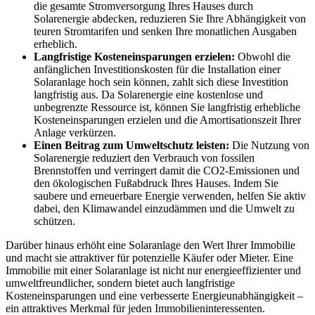
die gesamte Stromversorgung Ihres Hauses durch
Solarenergie abdecken, reduzieren Sie Ihre Abhängigkeit von
teuren Stromtarifen und senken Ihre monatlichen Ausgaben
erheblich.
Langfristige Kosteneinsparungen erzielen:
Obwohl die
anfänglichen Investitionskosten für die Installation einer
Solaranlage hoch sein können, zahlt sich diese Investition
langfristig aus. Da Solarenergie eine kostenlose und
unbegrenzte Ressource ist, können Sie langfristig erhebliche
Kosteneinsparungen erzielen und die Amortisationszeit Ihrer
Anlage verkürzen.
Einen Beitrag zum Umweltschutz leisten:
Die Nutzung von
Solarenergie reduziert den Verbrauch von fossilen
Brennstoffen und verringert damit die CO2-Emissionen und
den ökologischen Fußabdruck Ihres Hauses. Indem Sie
saubere und erneuerbare Energie verwenden, helfen Sie aktiv
dabei, den Klimawandel einzudämmen und die Umwelt zu
schützen.
Darüber hinaus erhöht eine Solaranlage den Wert Ihrer Immobilie
und macht sie attraktiver für potenzielle Käufer oder Mieter. Eine
Immobilie mit einer Solaranlage ist nicht nur energieeffizienter und
umweltfreundlicher, sondern bietet auch langfristige
Kosteneinsparungen und eine verbesserte Energieunabhängigkeit –
ein attraktives Merkmal für jeden Immobilieninteressenten.