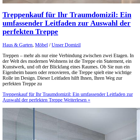
Treppenkauf für Ihr Traumdomizil: Ein
umfassender Leitfaden zur Auswahl der
perfekten Treppe
Haus & Garten
,
Möbel
/
Unser Domizil
Treppen – mehr als nur eine Verbindung zwischen zwei Etagen. In
der Welt des modernen Wohnens ist die Treppe ein Statement, ein
Kunstwerk, und oft der Blickfang eines Raumes. Ob Sie nun ein
Eigenheim bauen oder renovieren, die Treppe spielt eine wichtige
Rolle im Design. Dieser Leitfaden hilft Ihnen, Ihren Weg zur
perfekten Treppe zu
Treppenkauf für Ihr Traumdomizil: Ein umfassender Leitfaden zur
Auswahl der perfekten Treppe
Weiterlesen »