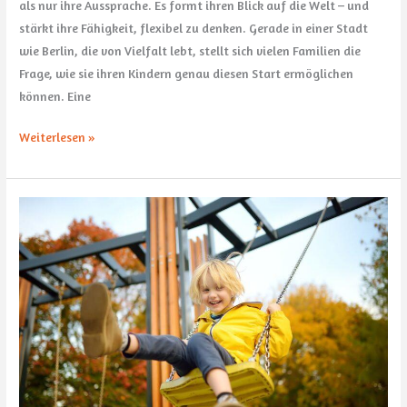
als nur ihre Aussprache. Es formt ihren Blick auf die Welt – und
stärkt ihre Fähigkeit, flexibel zu denken. Gerade in einer Stadt
wie Berlin, die von Vielfalt lebt, stellt sich vielen Familien die
Frage, wie sie ihren Kindern genau diesen Start ermöglichen
können. Eine
Weiterlesen »
Von
Schaukeln
bis
Klettertürmen:
Diese
Geräte
dürfen
nicht
fehlen