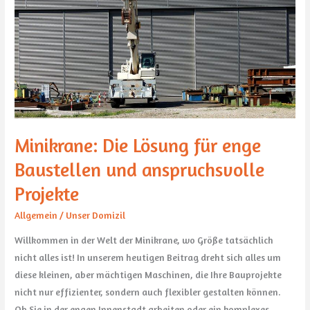
Lösung
für
enge
Baustellen
und
anspruchsvolle
Projekte
Minikrane: Die Lösung für enge
Baustellen und anspruchsvolle
Projekte
Allgemein
/
Unser Domizil
Willkommen in der Welt der Minikrane, wo Größe tatsächlich
nicht alles ist! In unserem heutigen Beitrag dreht sich alles um
diese kleinen, aber mächtigen Maschinen, die Ihre Bauprojekte
nicht nur effizienter, sondern auch flexibler gestalten können.
Ob Sie in der engen Innenstadt arbeiten oder ein komplexes