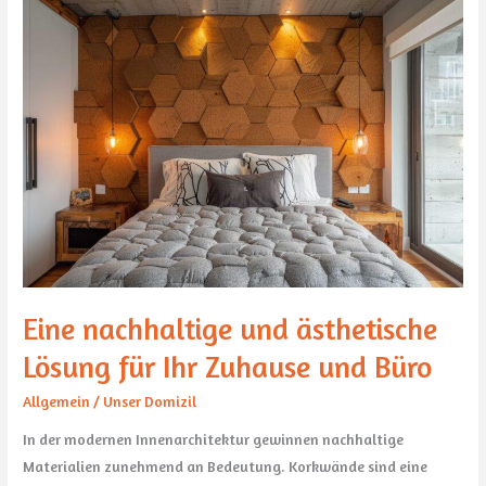
Eine
nachhaltige
und
ästhetische
Lösung
für
Ihr
Zuhause
und
Büro
Eine nachhaltige und ästhetische
Lösung für Ihr Zuhause und Büro
Allgemein
/
Unser Domizil
In der modernen Innenarchitektur gewinnen nachhaltige
Materialien zunehmend an Bedeutung. Korkwände sind eine