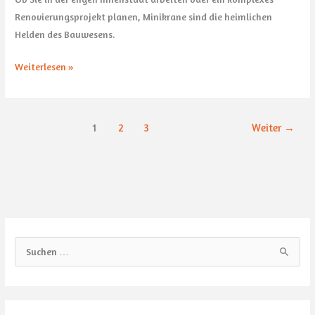
Renovierungsprojekt planen, Minikrane sind die heimlichen
Helden des Bauwesens.
Weiterlesen »
1
2
3
Weiter
→
S
u
c
h