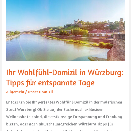
Ihr
Wohlfühl-
Domizil
in
Würzburg:
Tipps
für
entspannte
Tage
Ihr Wohlfühl-Domizil in Würzburg:
Tipps für entspannte Tage
Allgemein
/
Unser Domizil
Entdecken Sie Ihr perfektes Wohlfühl-Domizil in der malerischen
Stadt Würzburg! Ob Sie auf der Suche nach exklusiven
Wellnesshotels sind, die erstklassige Entspannung und Erholung
bieten, oder nach abwechslungsreichen Würzburg Tipps für