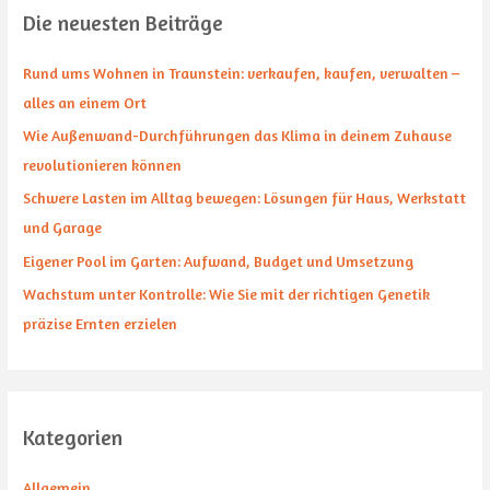
Die neuesten Beiträge
e
n
Rund ums Wohnen in Traunstein: verkaufen, kaufen, verwalten –
n
alles an einem Ort
a
Wie Außenwand-Durchführungen das Klima in deinem Zuhause
c
revolutionieren können
h
Schwere Lasten im Alltag bewegen: Lösungen für Haus, Werkstatt
:
und Garage
Eigener Pool im Garten: Aufwand, Budget und Umsetzung
Wachstum unter Kontrolle: Wie Sie mit der richtigen Genetik
präzise Ernten erzielen
Kategorien
Allgemein