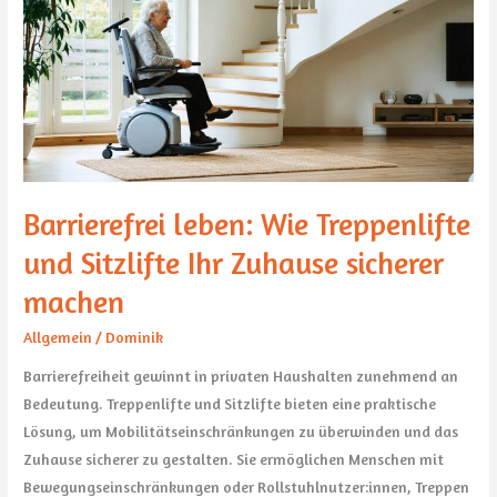
Sitzlifte
Ihr
Zuhause
sicherer
machen
Barrierefrei leben: Wie Treppenlifte
und Sitzlifte Ihr Zuhause sicherer
machen
Allgemein
/
Dominik
Barrierefreiheit gewinnt in privaten Haushalten zunehmend an
Bedeutung. Treppenlifte und Sitzlifte bieten eine praktische
Lösung, um Mobilitätseinschränkungen zu überwinden und das
Zuhause sicherer zu gestalten. Sie ermöglichen Menschen mit
Bewegungseinschränkungen oder Rollstuhlnutzer:innen, Treppen