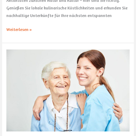
Aktivitäten zwischen Natur und Kultur – hier sind Sie richtig.
Genießen Sie lokale kulinarische Köstlichkeiten und erkunden Sie
nachhaltige Unterkünfte für Ihre nächsten entspannten
Weiterlesen »
Domizil
der
Wertschätzung:
Wie
wir
unsere
Pflegekräfte
ehren