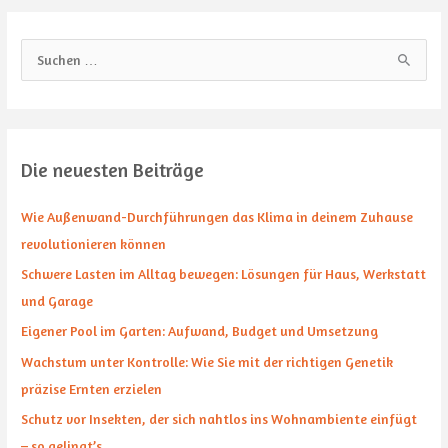
S
u
c
h
Die neuesten Beiträge
e
n
Wie Außenwand-Durchführungen das Klima in deinem Zuhause
n
revolutionieren können
a
Schwere Lasten im Alltag bewegen: Lösungen für Haus, Werkstatt
c
und Garage
h
Eigener Pool im Garten: Aufwand, Budget und Umsetzung
:
Wachstum unter Kontrolle: Wie Sie mit der richtigen Genetik
präzise Ernten erzielen
Schutz vor Insekten, der sich nahtlos ins Wohnambiente einfügt
– so gelingt’s