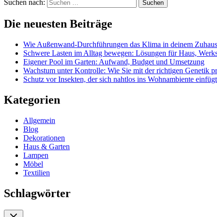
Suchen nach:
Die neuesten Beiträge
Wie Außenwand-Durchführungen das Klima in deinem Zuhause
Schwere Lasten im Alltag bewegen: Lösungen für Haus, Werks
Eigener Pool im Garten: Aufwand, Budget und Umsetzung
Wachstum unter Kontrolle: Wie Sie mit der richtigen Genetik pr
Schutz vor Insekten, der sich nahtlos ins Wohnambiente einfügt 
Kategorien
Allgemein
Blog
Dekorationen
Haus & Garten
Lampen
Möbel
Textilien
Schlagwörter