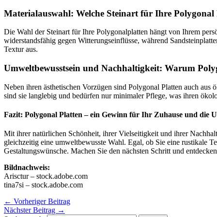
Materialauswahl: Welche Steinart für Ihre Polygonal 
Die Wahl der Steinart für Ihre Polygonalplatten hängt von Ihrem per
widerstandsfähig gegen Witterungseinflüsse, während Sandsteinplatt
Textur aus.
Umweltbewusstsein und Nachhaltigkeit: Warum Polygo
Neben ihren ästhetischen Vorzügen sind Polygonal Platten auch aus ö
sind sie langlebig und bedürfen nur minimaler Pflege, was ihren ökol
Fazit: Polygonal Platten – ein Gewinn für Ihr Zuhause und die 
Mit ihrer natürlichen Schönheit, ihrer Vielseitigkeit und ihrer Nachh
gleichzeitig eine umweltbewusste Wahl. Egal, ob Sie eine rustikale Te
Gestaltungswünsche. Machen Sie den nächsten Schritt und entdecken S
Bildnachweis:
Arisctur – stock.adobe.com
tina7si – stock.adobe.com
←
Vorheriger Beitrag
Nächster Beitrag
→