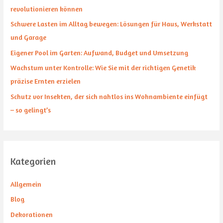
n
revolutionieren können
a
Schwere Lasten im Alltag bewegen: Lösungen für Haus, Werkstatt
c
und Garage
h
Eigener Pool im Garten: Aufwand, Budget und Umsetzung
:
Wachstum unter Kontrolle: Wie Sie mit der richtigen Genetik
präzise Ernten erzielen
Schutz vor Insekten, der sich nahtlos ins Wohnambiente einfügt
– so gelingt’s
Kategorien
Allgemein
Blog
Dekorationen