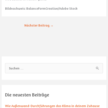
Bildnachweis: BalanceFormCreative/Adobe Stock
Nächster Beitrag
→
S
u
c
h
Die neuesten Beiträge
e
n
Wie Außenwand-Durchführungen das Klima in deinem Zuhause